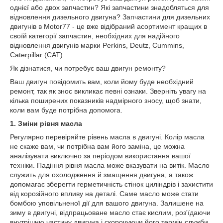
однієї або двох запчастин? Які запчастини знадобляться для
відновлення дизельного двигуна? Запчастини для дизельних
двигунів в Motor77 - це вже відібраний асортимент кращих в
своїй категорії запчастин, необхідних для надійного
відновлення двигунів марки Perkins, Deutz, Cummins,
Caterpillar (CAT).
Як дізнатися, чи потребує ваш двигун ремонту?
Ваш двигун повідомить вам, коли йому буде необхідний
ремонт, так як знос викликає певні ознаки. Зверніть увагу на
кілька поширених показників надмірного зносу, щоб знати,
коли вам буде потрібна допомога.
1. Зміни рівня масла
Регулярно перевіряйте рівень масла в двигуні. Колір масла
не скаже вам, чи потрібна вам його заміна, це можна
аналізувати виключно за періодом використання вашої
техніки. Падіння рівня масла може вказувати на витік. Масло
служить для охолодження й змащення двигуна, а також
допомагає зберегти герметичність стінок циліндрів і захистити
від корозійного впливу на деталі. Саме масло може стати
бомбою уповільненої дії для вашого двигуна. Залишене на
зиму в двигуні, відпрацьоване масло стає кислим, роз'їдаючи
внутрішню частину двигуна і скорочуючи його термін служби.