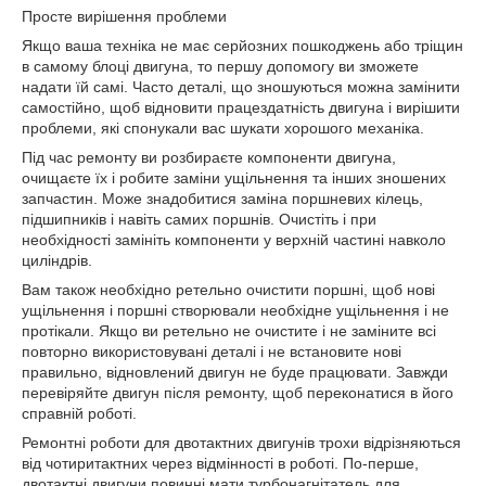
Просте вирішення проблеми
Якщо ваша техніка не має серйозних пошкоджень або тріщин
в самому блоці двигуна, то першу допомогу ви зможете
надати їй самі. Часто деталі, що зношуються можна замінити
самостійно, щоб відновити працездатність двигуна і вирішити
проблеми, які спонукали вас шукати хорошого механіка.
Під час ремонту ви розбираєте компоненти двигуна,
очищаєте їх і робите заміни ущільнення та інших зношених
запчастин. Може знадобитися заміна поршневих кілець,
підшипників і навіть самих поршнів. Очистіть і при
необхідності замініть компоненти у верхній частині навколо
циліндрів.
Вам також необхідно ретельно очистити поршні, щоб нові
ущільнення і поршні створювали необхідне ущільнення і не
протікали. Якщо ви ретельно не очистите і не заміните всі
повторно використовувані деталі і не встановите нові
правильно, відновлений двигун не буде працювати. Завжди
перевіряйте двигун після ремонту, щоб переконатися в його
справній роботі.
Ремонтні роботи для двотактних двигунів трохи відрізняються
від чотиритактних через відмінності в роботі. По-перше,
двотактні двигуни повинні мати турбонагнітатель для