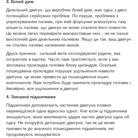
3. Білий дим
Дизельний двигун, що виробляє білий дим, має одну з двох
потенційно серйозних проблем. По-перше, проблема з
уприскуванням палива, при якій форсунки всмоктують таку
кількість палива, що двигун не може спалити його повністю.
Це можна легко перевірити використавши нюх - чи не пахне
вихлопний дим дизельним паливом. Якщо це так, ваш двигун
не спалює паливо належним чином.
Друга причина - сильний витік охолоджуючої рідини, яка
потрапляє в картер. Часто таке трапляється, коли у вас
зіпсована прокладка головки блоку циліндрів. Оскільки
пошкоджена прокладка порушує ущільнення навколо
двигуна, це може привести до пошкодження інших
компонентів. Вам потрібно буде замінити прокладку головки і,
ймовірно, все ущільнення в двигуні.
4. Зношені підшипники
Підшипники допомагають частинам двигуна плавно
переміщатися одна відносно одної. Але коли ці підшипники
зношуються, вони викликають удари частин двигуна одна об
одну. Не ігноруйте детонацію двигуна, так як це може
призвести до значного пошкодження підшипників, які
продовжують зношуватися.