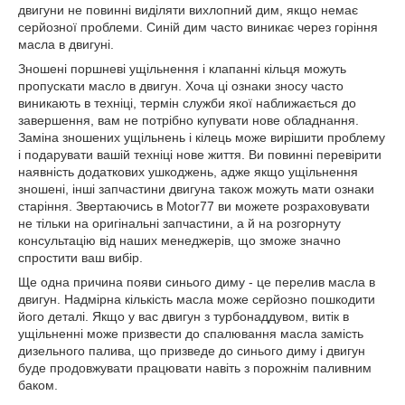
двигуни не повинні виділяти вихлопний дим, якщо немає
серйозної проблеми. Синій дим часто виникає через горіння
масла в двигуні.
Зношені поршневі ущільнення і клапанні кільця можуть
пропускати масло в двигун. Хоча ці ознаки зносу часто
виникають в техніці, термін служби якої наближається до
завершення, вам не потрібно купувати нове обладнання.
Заміна зношених ущільнень і кілець може вирішити проблему
і подарувати вашій техніці нове життя. Ви повинні перевірити
наявність додаткових ушкоджень, адже якщо ущільнення
зношені, інші запчастини двигуна також можуть мати ознаки
старіння. Звертаючись в Motor77 ви можете розраховувати
не тільки на оригінальні запчастини, а й на розгорнуту
консультацію від наших менеджерів, що зможе значно
спростити ваш вибір.
Ще одна причина появи синього диму - це перелив масла в
двигун. Надмірна кількість масла може серйозно пошкодити
його деталі. Якщо у вас двигун з турбонаддувом, витік в
ущільненні може призвести до спалювання масла замість
дизельного палива, що призведе до синього диму і двигун
буде продовжувати працювати навіть з порожнім паливним
баком.