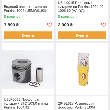
U5LL0015 Поршень з
Водяний насос (помпа) на
кільцями на Perkins 1004.40,
Perkins 1004 (U5MW0192)
1006.60 (AA, YA)
В наявності
В наявності
3 890
2 900
₴
₴
Купити
Купити
U5LP0058 Поршень с
кольцами STD 103,0 мм на
2645L617 Розпилювач
Perkins 1004.42
форсунки Perkins 1004