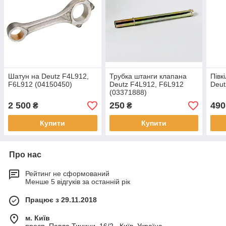
Шатун на Deutz F4L912,
Трубка штанги клапана
Півк
F6L912 (04150450)
Deutz F4L912, F6L912
Deut
(03371888)
2 500
250
490
₴
₴
Купити
Купити
Про нас
Рейтинг не сформований
Менше 5 відгуків за останній рік
Працює з 29.11.2018
м. Київ