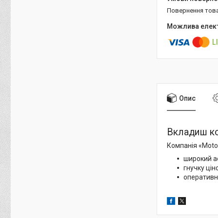
повернення тов
Опис
Вкладиш ко
Компанія «Motor
широкий а
гнучку цін
оперативн