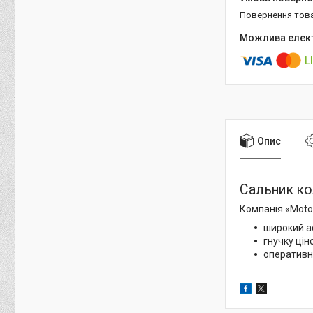
повернення тов
Опис
Сальник кол
Компанія «Motor
широкий а
гнучку цін
оперативн