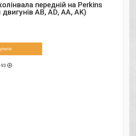
олінвала передній на Perkins
 двигунів AB, AD, AA, AK)
упити
-93