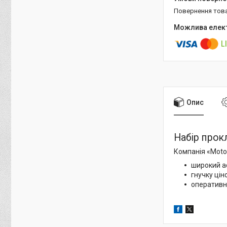
повернення тов
Опис
Набір прокл
Компанія «Motor
широкий а
гнучку цін
оперативн