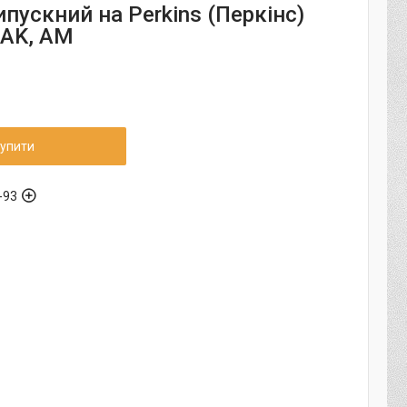
пускний на Perkins (Перкінс)
 AK, AM
упити
-93