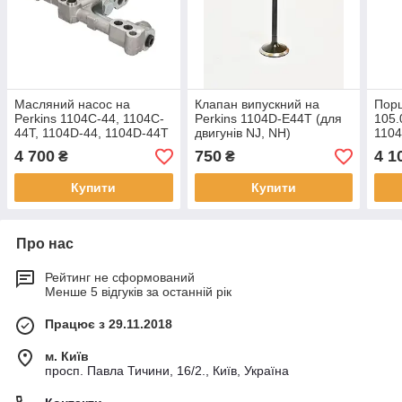
Масляний насос на
Клапан випускний на
Порш
Perkins 1104C-44, 1104C-
Perkins 1104D-E44T (для
105.
44T, 1104D-44, 1104D-44T
двигунів NJ, NH)
110
4 700
750
4 1
₴
₴
Купити
Купити
Про нас
Рейтинг не сформований
Менше 5 відгуків за останній рік
Працює з 29.11.2018
м. Київ
просп. Павла Тичини, 16/2., Київ, Україна