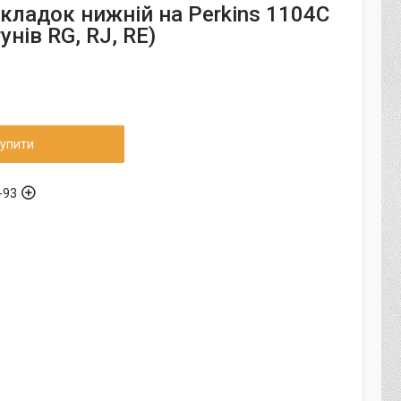
кладок нижній на Perkins 1104С
унів RG, RJ, RE)
упити
-93