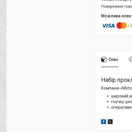
повернення тов
Опис
Набір прок
Компанія «Motor
широкий а
гнучку цін
оперативн