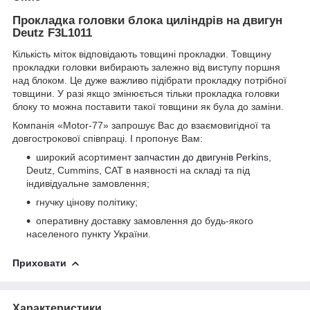
Прокладка головки блока циліндрів на двигун
Deutz F3L1011
Кількість міток відповідають товщині прокладки. Товщину
прокладки головки вибирають залежно від виступу поршня
над блоком. Це дуже важливо підібрати прокладку потрібної
товщини. У разі якщо змінюється тільки прокладка головки
блоку то можна поставити такої товщини як була до заміни.
Компанія «Motor-77» запрошує Вас до взаємовигідної та
довгострокової співпраці. І пропонує Вам:
широкий асортимент
запчастин до двигунів Perkins
,
Deutz, Cummins, CAT в наявності на складі та під
індивідуальне замовлення;
гнучку цінову політику;
оперативну доставку замовлення до будь-якого
населеного пункту України.
Приховати
Характеристики