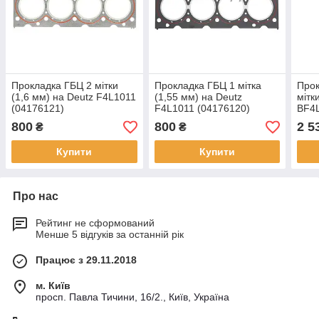
Прокладка ГБЦ 2 мітки
Прокладка ГБЦ 1 мітка
Прок
(1,6 мм) на Deutz F4L1011
(1,55 мм) на Deutz
мітк
(04176121)
F4L1011 (04176120)
BF4L
F4M
800
800
2 5
₴
₴
Купити
Купити
Про нас
Рейтинг не сформований
Менше 5 відгуків за останній рік
Працює з 29.11.2018
м. Київ
просп. Павла Тичини, 16/2., Київ, Україна